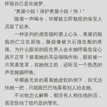
怀疑自己是在做梦。
“奥黛小姐！保护奥黛小姐！快！”
随着一声喝令，毕耀扬立即魁梧的保安人
员架了起来。
一种浓列的感觉顿时袭上心头，奥黛仍痴
痴的伫立在原地，脑袋像被大石撞击般的疼
痛。为什么眼前的陌生男人会令她呼吸急促心
跳不正常？接着她的耳朵嗡嗡作响，眼前被一
片黑幕笼罩，在她倒之前，还听见一个熟悉的
声音频频呼唤。
毕耀扬无奈的看着她虚软的倒下，却无法
扶她一把，只能眼巴巴地看着别人抬走她。
不论他怎么解释，都没有人相信他的话，
甚至惊动了纽约是的警长。