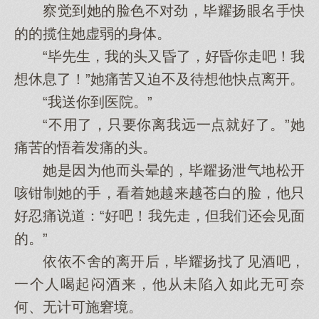
察觉到她的脸色不对劲，毕耀扬眼名手快
的的揽住她虚弱的身体。
“毕先生，我的头又昏了，好昏你走吧！我
想休息了！”她痛苦又迫不及待想他快点离开。
“我送你到医院。”
“不用了，只要你离我远一点就好了。”她
痛苦的悟着发痛的头。
她是因为他而头晕的，毕耀扬泄气地松开
咳钳制她的手，看着她越来越苍白的脸，他只
好忍痛说道：“好吧！我先走，但我们还会见面
的。”
依依不舍的离开后，毕耀扬找了见酒吧，
一个人喝起闷酒来，他从未陷入如此无可奈
何、无计可施窘境。