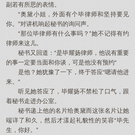
副若有所思的表情。
“奥黛小姐，外面有个毕律师和坚持要见
你。”对讲机响起秘书的询问声。
“那位毕律师有什么事吗？”她不记得有约
律师来这儿。
秘书又回道：“是毕耀扬律师，他说有重要
的事一定要当面和你谈，可是他没有预约“
是他？她犹豫了一下，终于答应“嗯请他进
来。“
听见她答应了，毕耀扬不禁松了口气，跟
着秘书走进办公室。
秘书递上他的名片给奥黛而这张名片让她
端详了和久，然后才漾起礼貌性的笑容“毕先
生，你好。”