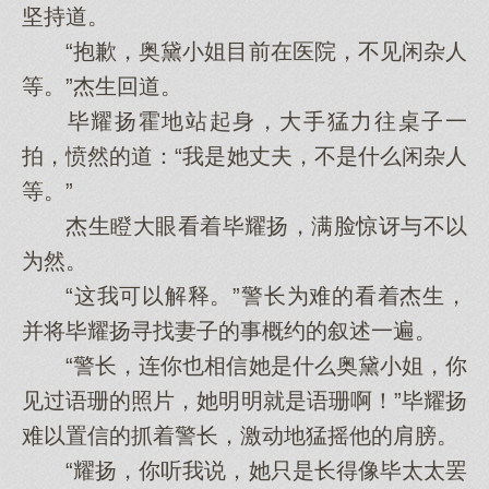
坚持道。
“抱歉，奥黛小姐目前在医院，不见闲杂人
等。”杰生回道。
毕耀扬霍地站起身，大手猛力往桌子一
拍，愤然的道：“我是她丈夫，不是什么闲杂人
等。”
杰生瞪大眼看着毕耀扬，满脸惊讶与不以
为然。
“这我可以解释。”警长为难的看着杰生，
并将毕耀扬寻找妻子的事概约的叙述一遍。
“警长，连你也相信她是什么奥黛小姐，你
见过语珊的照片，她明明就是语珊啊！”毕耀扬
难以置信的抓着警长，激动地猛摇他的肩膀。
“耀扬，你听我说，她只是长得像毕太太罢