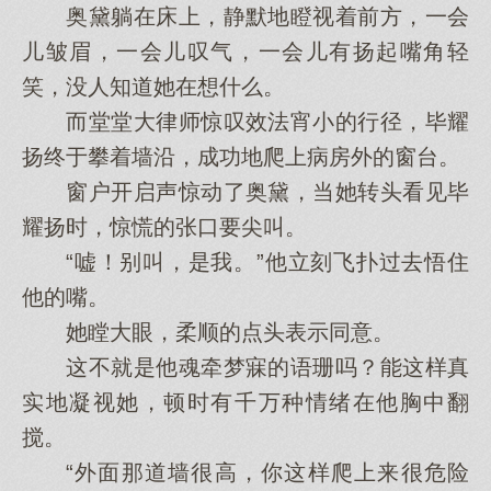
奥黛躺在床上，静默地瞪视着前方，一会
儿皱眉，一会儿叹气，一会儿有扬起嘴角轻
笑，没人知道她在想什么。
而堂堂大律师惊叹效法宵小的行径，毕耀
扬终于攀着墙沿，成功地爬上病房外的窗台。
窗户开启声惊动了奥黛，当她转头看见毕
耀扬时，惊慌的张口要尖叫。
“嘘！别叫，是我。”他立刻飞扑过去悟住
他的嘴。
她瞠大眼，柔顺的点头表示同意。
这不就是他魂牵梦寐的语珊吗？能这样真
实地凝视她，顿时有千万种情绪在他胸中翻
搅。
“外面那道墙很高，你这样爬上来很危险