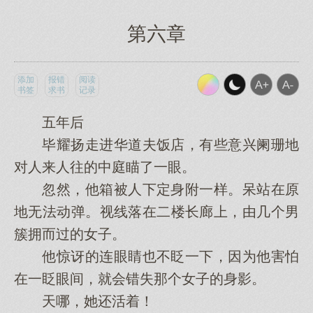
第六章
添加
报错
阅读
书签
求书
记录
五年后
毕耀扬走进华道夫饭店，有些意兴阑珊地
对人来人往的中庭瞄了一眼。
忽然，他箱被人下定身附一样。呆站在原
地无法动弹。视线落在二楼长廊上，由几个男
簇拥而过的女子。
他惊讶的连眼睛也不眨一下，因为他害怕
在一眨眼间，就会错失那个女子的身影。
天哪，她还活着！