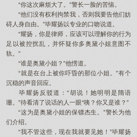
“你这次麻烦大了。”警长一脸的苦恼。
“他们没有权利拘禁我，否则我要告他们妨
碍人身自由。”毕耀扬以专业的口吻说道。
“耀扬，你是律师，应该可以理解你的行为
足以被控扰乱，并怀疑你多奥黛小姐意图不
轨。”
“谁是奥黛小姐？”他愣道。
“就是在台上被你吓昏的那位小姐。”有个
沉稳的声音回应。
毕耀扬反驳道：“胡说！她明明是隋语
珊。”待看清了说话的人一眼“咦？你又是谁？”
“这为是奥黛小姐的保镖杰生。”警长为他
们介绍。
“我不管这些，现在我就要见她！”毕耀扬