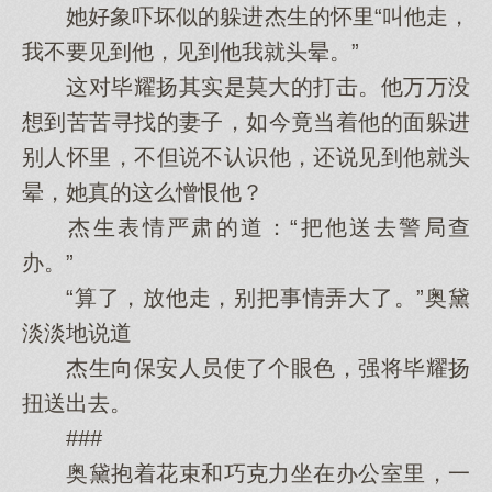
她好象吓坏似的躲进杰生的怀里“叫他走，
我不要见到他，见到他我就头晕。”
这对毕耀扬其实是莫大的打击。他万万没
想到苦苦寻找的妻子，如今竟当着他的面躲进
别人怀里，不但说不认识他，还说见到他就头
晕，她真的这么憎恨他？
杰生表情严肃的道：“把他送去警局查
办。”
“算了，放他走，别把事情弄大了。”奥黛
淡淡地说道
杰生向保安人员使了个眼色，强将毕耀扬
扭送出去。
###
奥黛抱着花束和巧克力坐在办公室里，一