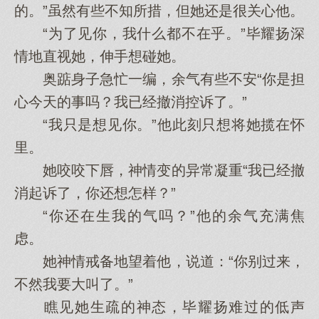
的。”虽然有些不知所措，但她还是很关心他。
“为了见你，我什么都不在乎。”毕耀扬深
情地直视她，伸手想碰她。
奥踮身子急忙一编，余气有些不安“你是担
心今天的事吗？我已经撤消控诉了。”
“我只是想见你。”他此刻只想将她揽在怀
里。
她咬咬下唇，神情变的异常凝重“我已经撤
消起诉了，你还想怎样？”
“你还在生我的气吗？”他的余气充满焦
虑。
她神情戒备地望着他，说道：“你别过来，
不然我要大叫了。”
瞧见她生疏的神态，毕耀扬难过的低声