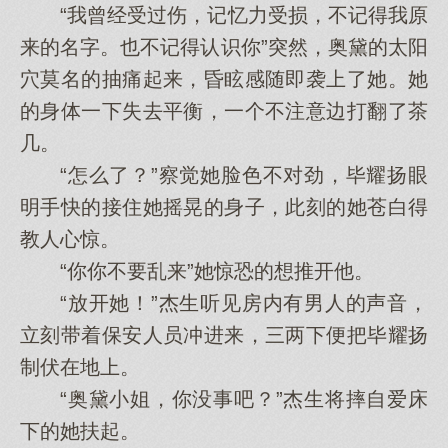
“我曾经受过伤，记忆力受损，不记得我原
来的名字。也不记得认识你”突然，奥黛的太阳
穴莫名的抽痛起来，昏眩感随即袭上了她。她
的身体一下失去平衡，一个不注意边打翻了茶
几。
“怎么了？”察觉她脸色不对劲，毕耀扬眼
明手快的接住她摇晃的身子，此刻的她苍白得
教人心惊。
“你你不要乱来”她惊恐的想推开他。
“放开她！”杰生听见房内有男人的声音，
立刻带着保安人员冲进来，三两下便把毕耀扬
制伏在地上。
“奥黛小姐，你没事吧？”杰生将摔自爱床
下的她扶起。