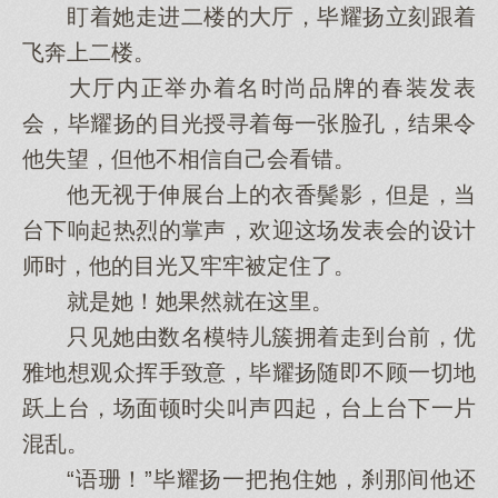
盯着她走进二楼的大厅，毕耀扬立刻跟着
飞奔上二楼。
大厅内正举办着名时尚品牌的春装发表
会，毕耀扬的目光授寻着每一张脸孔，结果令
他失望，但他不相信自己会看错。
他无视于伸展台上的衣香鬓影，但是，当
台下响起热烈的掌声，欢迎这场发表会的设计
师时，他的目光又牢牢被定住了。
就是她！她果然就在这里。
只见她由数名模特儿簇拥着走到台前，优
雅地想观众挥手致意，毕耀扬随即不顾一切地
跃上台，场面顿时尖叫声四起，台上台下一片
混乱。
“语珊！”毕耀扬一把抱住她，刹那间他还