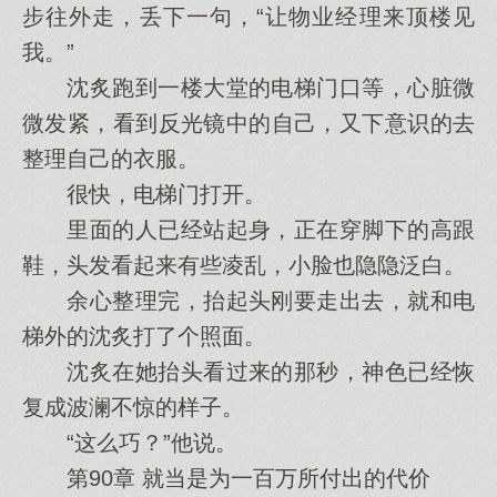
步往外走，丢下一句，“让物业经理来顶楼见
我。”
沈炙跑到一楼大堂的电梯门口等，心脏微
微发紧，看到反光镜中的自己，又下意识的去
整理自己的衣服。
很快，电梯门打开。
里面的人已经站起身，正在穿脚下的高跟
鞋，头发看起来有些凌乱，小脸也隐隐泛白。
余心整理完，抬起头刚要走出去，就和电
梯外的沈炙打了个照面。
沈炙在她抬头看过来的那秒，神色已经恢
复成波澜不惊的样子。
“这么巧？”他说。
第90章 就当是为一百万所付出的代价