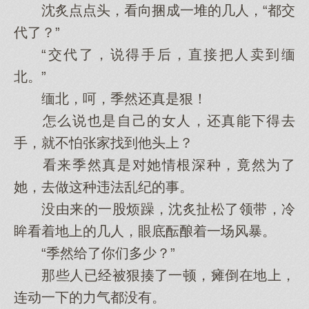
沈炙点点头，看向捆成一堆的几人，“都交
代了？”
“交代了，说得手后，直接把人卖到缅
北。”
缅北，呵，季然还真是狠！
怎么说也是自己的女人，还真能下得去
手，就不怕张家找到他头上？
看来季然真是对她情根深种，竟然为了
她，去做这种违法乱纪的事。
没由来的一股烦躁，沈炙扯松了领带，冷
眸看着地上的几人，眼底酝酿着一场风暴。
“季然给了你们多少？”
那些人已经被狠揍了一顿，瘫倒在地上，
连动一下的力气都没有。