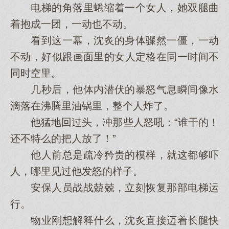
电梯的角落里蜷缩着一个女人，她双腿曲
着抱成一团，一动也不动。
看到这一幕，沈炙的身体骤然一僵，一动
不动，好似跟画面里的女人定格在同一时间不
同时空里。
几秒后，他体内潜伏的暴怒气息瞬间像水
滴落在沸腾里油锅里，整个人炸了。
他猛地回过头，冲那些人怒吼：“谁干的！
还不特么的把人放了！”
他人前总是疏冷矜贵的模样，就这都够吓
人，哪里见过他发怒的样子。
安保人员战战兢兢，立刻恢复那部电梯运
行。
物业刚想解释什么，沈炙直接迈着长腿快